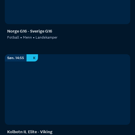
Norge G16 - Sverige G16
Fotball
Menn
Landskamper
Søn. 14:55
K
Kolbotn IL Elite - Viking