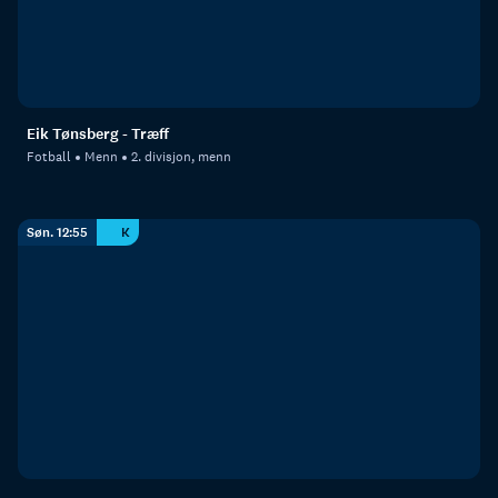
Eik Tønsberg - Træff
Fotball
Menn
2. divisjon, menn
Søn. 12:55
K