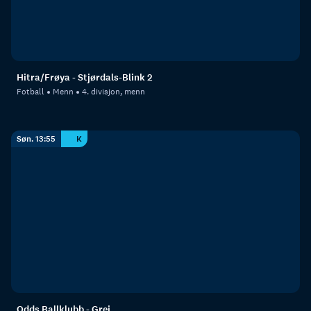
Hitra/Frøya - Stjørdals-Blink 2
Fotball
Menn
4. divisjon, menn
Søn. 13:55
K
Odds Ballklubb - Grei