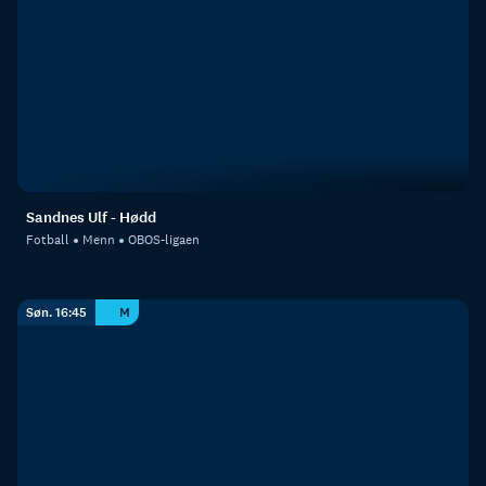
Sandnes Ulf - Hødd
Fotball
Menn
OBOS-ligaen
Søn. 16:45
M