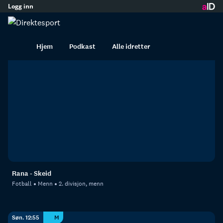
Logg inn
innhold
Kommende fotballkamper
Hjem
Podkast
Alle idretter
Søn. 12:25
M
Rana - Skeid
Fotball
Menn
2. divisjon, menn
Søn. 12:55
M