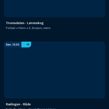
Tromsdalen - Lørenskog
Fotball
Menn
2. divisjon, menn
Søn. 15:55
M
Rælingen - Råde