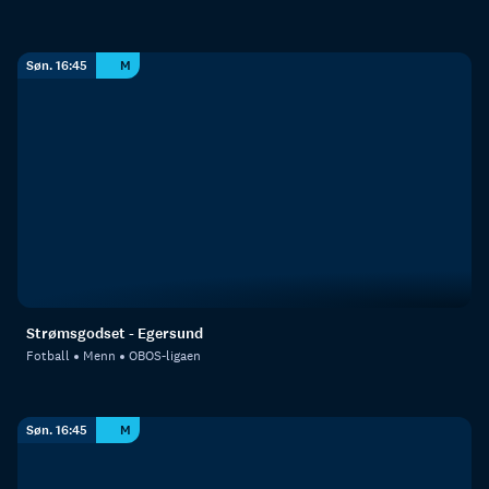
Søn. 16:45
M
Strømsgodset - Egersund
Fotball
Menn
OBOS-ligaen
Søn. 16:45
M