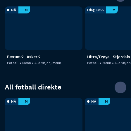
NÅ
M
I dag 13:55
M
Bærum 2 - Asker 2
Hitra/Frøya - Stjørdals
Fotball
Menn
4. divisjon, menn
Fotball
Menn
4. divisjo
All fotball direkte
NÅ
M
NÅ
M