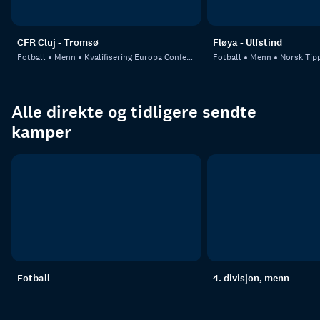
CFR Cluj - Tromsø
Fløya - Ulfstind
Fotball
Menn
Kvalifisering Europa Conference League
Fotball
Menn
Norsk Tipp
Alle direkte og tidligere sendte
kamper
Fotball
4. divisjon, menn