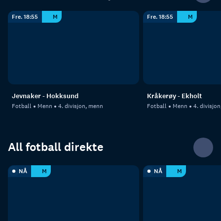
Fre. 18:55
M
Fre. 18:55
M
Jevnaker - Hokksund
Kråkerøy - Ekholt
Fotball
Menn
4. divisjon, menn
Fotball
Menn
4. divisjo
All fotball direkte
NÅ
M
NÅ
M