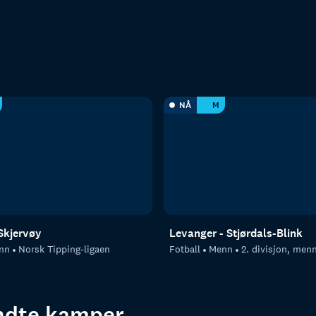
NÅ
M
Skjervøy
Levanger - Stjørdals-Blink
nn
Norsk Tipping-ligaen
Fotball
Menn
2. divisjon, men
endte kamper