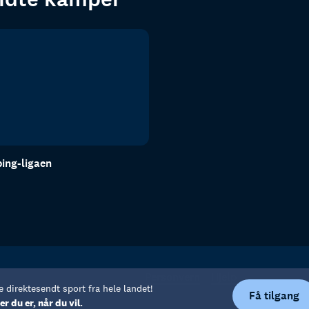
ing-ligaen
Personvern
Hjelp
e direktesendt sport fra hele landet!
Få tilgang
er du er, når du vil.