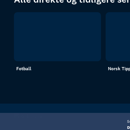
Fotball
Norsk Tipp
S
D