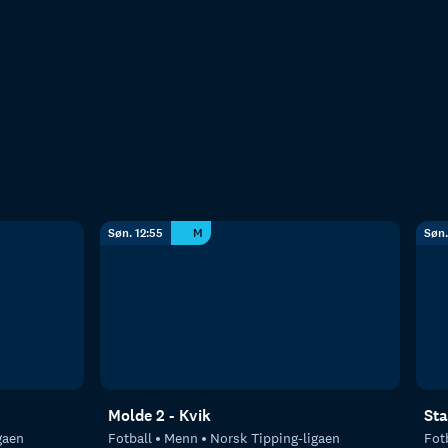
Søn. 12:55
M
Søn.
Molde 2 - Kvik
Sta
gaen
Fotball
Menn
Norsk Tipping-ligaen
Fot