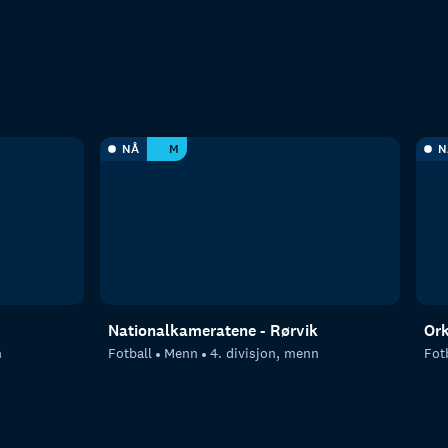
NÅ
M
N
Nationalkameratene - Rørvik
Ork
n
Fotball
Menn
4. divisjon, menn
Fot