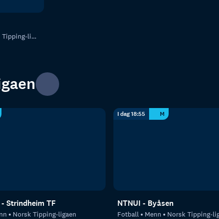
ipping-ligaen
igaen
I dag 18:55
M
 - Strindheim TF
NTNUI - Byåsen
nn
Norsk Tipping-ligaen
Fotball
Menn
Norsk Tipping-li