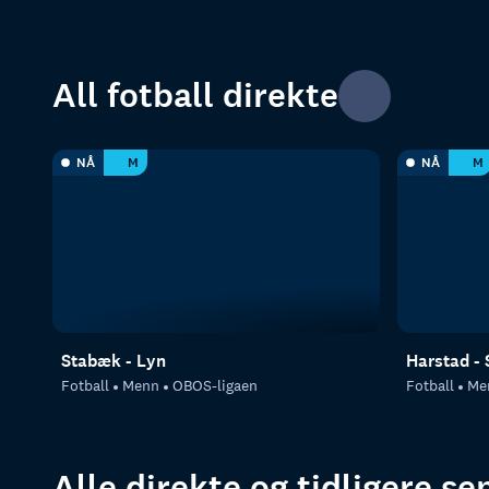
All fotball direkte
NÅ
M
NÅ
M
Stabæk - Lyn
Harstad - 
Fotball
Menn
OBOS-ligaen
Fotball
Me
Alle direkte og tidligere s