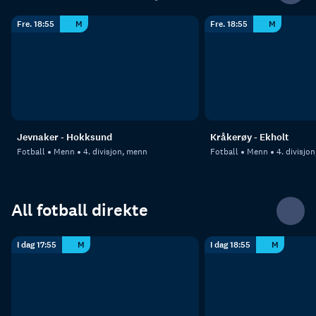
Fre. 18:55
M
Fre. 18:55
M
Jevnaker - Hokksund
Kråkerøy - Ekholt
Fotball
Menn
4. divisjon, menn
Fotball
Menn
4. divisjo
All fotball direkte
I dag 17:55
M
I dag 18:55
M