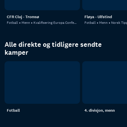
CFR Cluj - Tromsø
Fløya - Ulfstind
Fotball
Menn
Kvalifisering Europa Conference League
Fotball
Menn
Norsk Tipp
Alle direkte og tidligere sendte
kamper
Fotball
4. divisjon, menn