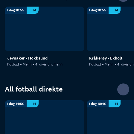
I dag 18:55
M
I dag 18:55
M
Jevnaker - Hokksund
Kråkerøy - Ekholt
Fotball
Menn
4. divisjon, menn
Fotball
Menn
4. divisjo
All fotball direkte
I dag 14:50
M
I dag 18:40
M