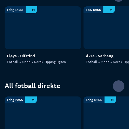
I dag 18:55
M
Fre. 18:55
M
Fløya - Ulfstind
Åkra - Varhaug
Fotball
Menn
Norsk Tipping-ligaen
Fotball
Menn
Norsk Tipp
All fotball direkte
I dag 17:55
M
I dag 18:55
M