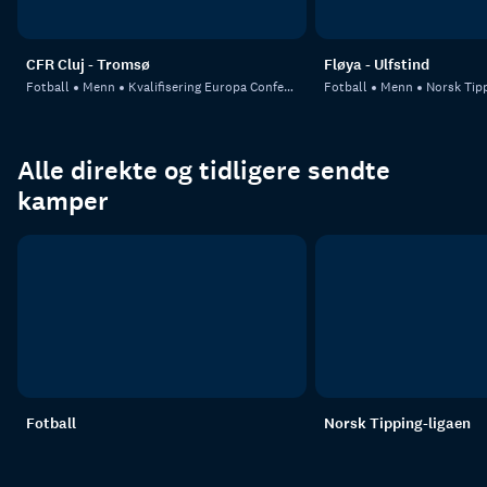
CFR Cluj - Tromsø
Fløya - Ulfstind
Fotball
Menn
Kvalifisering Europa Conference League
Fotball
Menn
Norsk Tipp
Alle direkte og tidligere sendte
kamper
Fotball
Norsk Tipping-ligaen