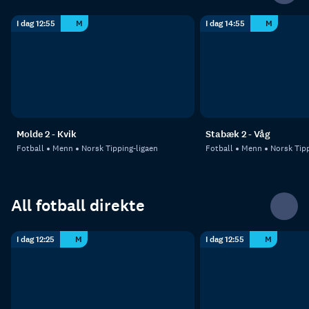
I dag 12:55
M
I dag 14:55
M
Molde 2 - Kvik
Stabæk 2 - Våg
Fotball
Menn
Norsk Tipping-ligaen
Fotball
Menn
Norsk Tipp
All fotball direkte
I dag 12:25
M
I dag 12:55
M