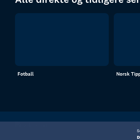
Fotball
Norsk Tipp
S
D