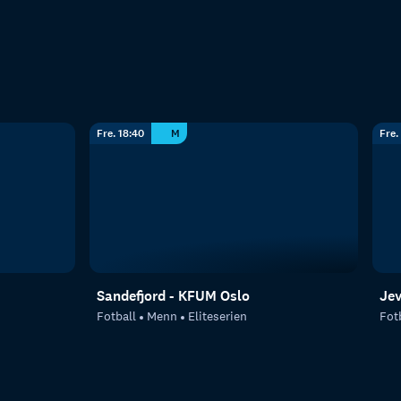
Fre. 18:40
M
Fre.
Sandefjord - KFUM Oslo
Je
Fotball
Menn
Eliteserien
Fot