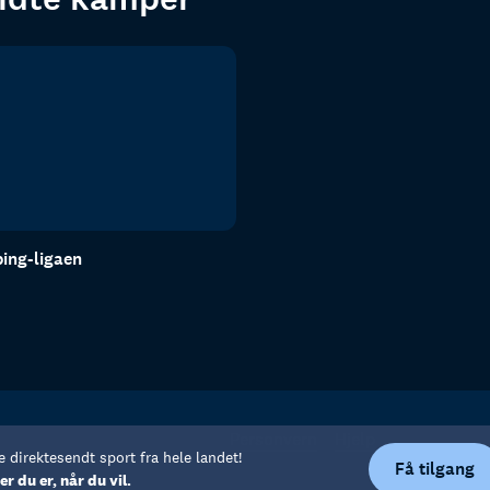
ing-ligaen
Personvern
Hjelp
e direktesendt sport fra hele landet!
Få tilgang
er du er, når du vil.