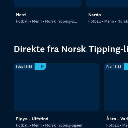
Herd
Nardo
Fotball
Menn
Norsk Tipping-ligaen
Fotball
Menn
Norsk T
Direkte fra Norsk Tipping-l
I dag 18:55
M
Fre. 18:55
Fløya - Ulfstind
Åkra - Va
Fotball
Menn
Norsk Tipping-ligaen
Fotball
Me