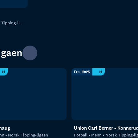
ipping-ligaen
igaen
M
Fre. 19:25
M
rhaug
Union Carl Berner - Konneru
nn
Norsk Tipping-ligaen
Fotball
Menn
Norsk Tipping-li