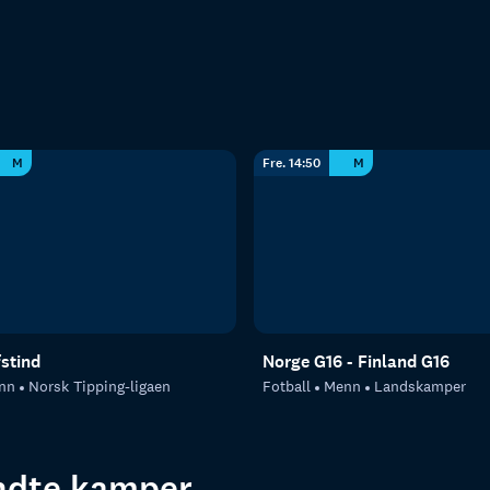
M
Fre. 14:50
M
fstind
Norge G16 - Finland G16
nn
Norsk Tipping-ligaen
Fotball
Menn
Landskamper
endte kamper