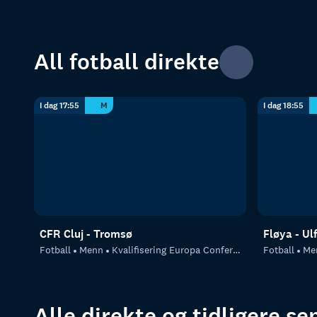
All fotball direkte
I dag 17:55
M
I dag 18:55
CFR Cluj - Tromsø
Fløya - Ul
Fotball
Menn
Kvalifisering Europa Conference League
Fotball
Me
Alle direkte og tidligere s