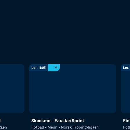
Lør. 11:25
M
Lør.
d
Skedsmo - Fauske/Sprint
Fin
gaen
Fotball
Menn
Norsk Tipping-ligaen
Fot